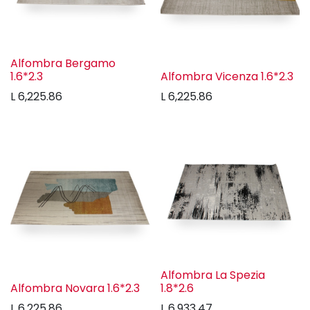
Alfombra Bergamo
1.6*2.3
Alfombra Vicenza 1.6*2.3
L
6,225.86
L
6,225.86
Alfombra La Spezia
Alfombra Novara 1.6*2.3
1.8*2.6
L
6,225.86
L
6,933.47