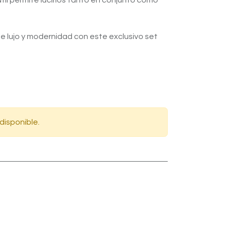
átil permite lucirlos tanto en conjunto como
de lujo y modernidad con este exclusivo set
disponible.