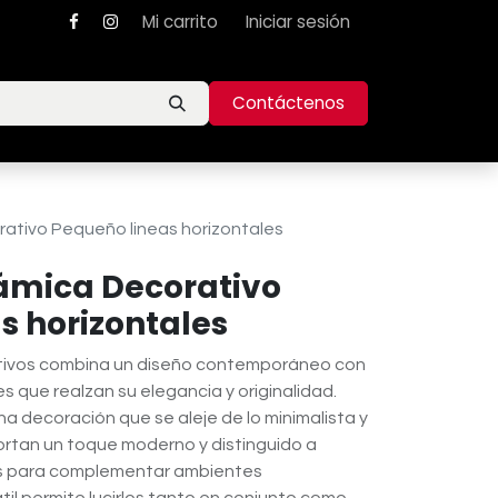
Mi carrito
Iniciar sesión
Contáctenos
ativo Pequeño lineas horizontales
ámica Decorativo
s horizontales
ativos combina un diseño contemporáneo con
s que realzan su elegancia y originalidad.
a decoración que se aleje de lo minimalista y
portan un toque moderno y distinguido a
os para complementar ambientes