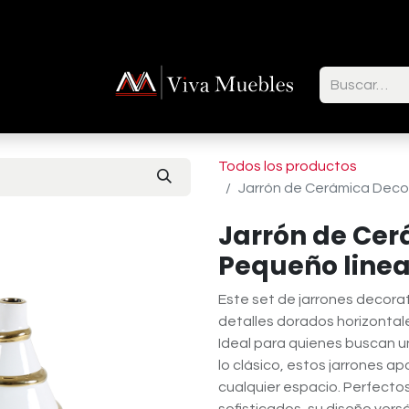
ctenos
Todos los productos
Jarrón de Cerámica Decor
Jarrón de Cer
Pequeño linea
Este set de jarrones decor
detalles dorados horizontale
Ideal para quienes buscan un
lo clásico, estos jarrones a
cualquier espacio. Perfect