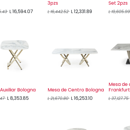
3pzs
Set 2pzs
L
16,594.07
L
12,331.89
5.43
L
16,442.52
L
19,605.99
Mesa de
Auxiliar Bologna
Mesa de Centro Bologna
Frankfurt
L
8,353.85
L
16,253.10
.47
L
21,670.80
L
37,127.75