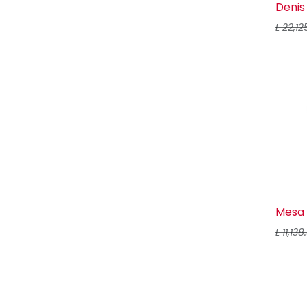
Denis
L
22,12
Mesa 
L
11,138