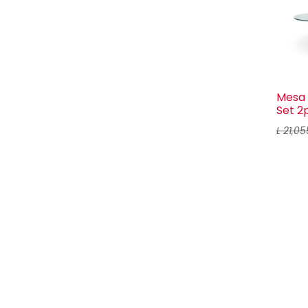
Mesa 
Set 2
L
21,05