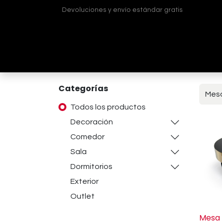
Devoluciones y envío estándar gratis
Inicio
Tienda
¿Quiénes somos?
Contá
Categorías
Todos los productos
Decoración
Comedor
Sala
Dormitorios
Exterior
Outlet
Mesa 