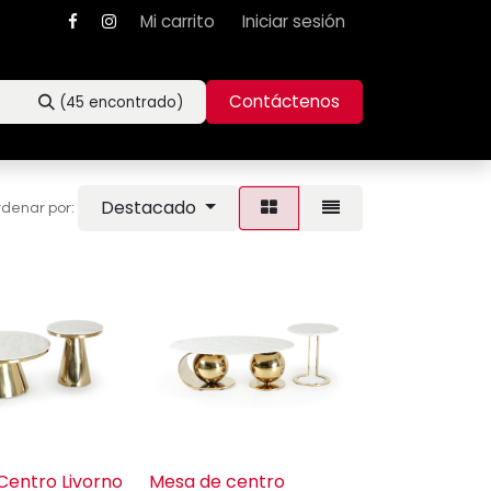
Mi carrito
Iniciar sesión
Contáctenos
(45 encontrado)
Destacado
denar por:
Centro Livorno
Mesa de centro