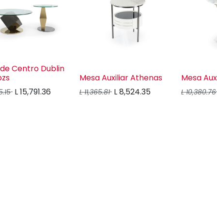
de Centro Dublin
pzs
Mesa Auxiliar Athenas
Mesa Auxi
L
15,791.36
L
8,524.35
5.15
L
11,365.81
L
10,380.76