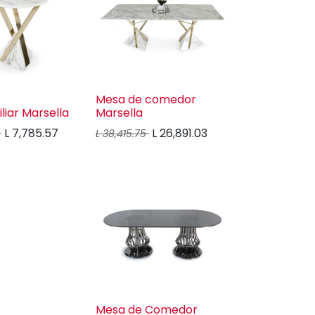
Mesa de comedor
liar Marsella
Marsella
L
7,785.57
L
26,891.03
L
38,415.75
Mesa de Comedor