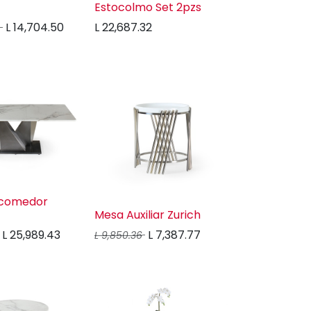
Estocolmo Set 2pzs
L
14,704.50
L
22,687.32
 comedor
Mesa Auxiliar Zurich
L
25,989.43
L
7,387.77
L
9,850.36