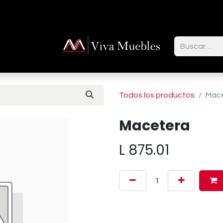
ctenos
Todos los productos
Mac
Macetera
L
875.01