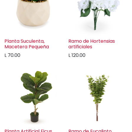
Planta Suculenta,
Ramo de Hortensias
Macetera Pequeña
artificiales
L
70.00
L
120.00
Planta Artificial Ficus
Ramo de Eucalipto