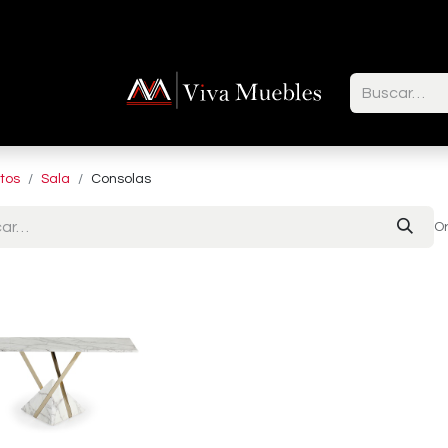
ctenos
tos
Sala
Consolas
Or