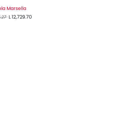
la Marsella
L
12,729.70
5.27