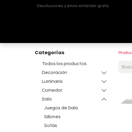
Devoluciones y envío estándar gratis
Inicio
Tienda
¿Quiénes somos?
Contá
Categorías
Produc
Todos los productos
Decoración
Luminaria
Comedor
Sala
Juegos de Sala
Sillones
Sofás