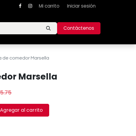
Mi carrito
Iniciar sesión
Contáctenos
 de comedor Marsella
dor Marsella
15.75
Agregar al carrito