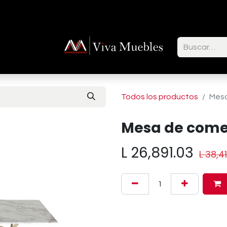
ctenos
Todos los productos
Mesa
Mesa de come
L
26,891.03
L
38,4