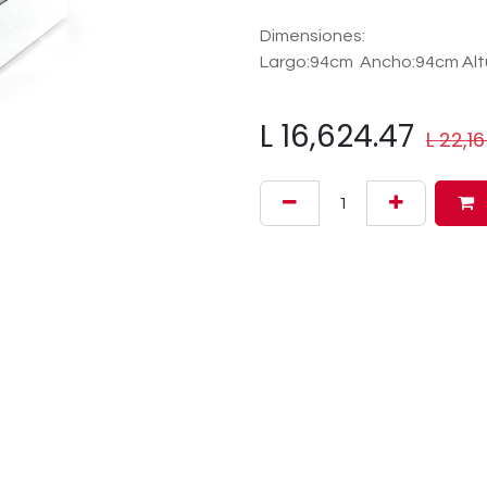
Dimensiones:
Largo:94cm Ancho:94cm Alt
L
16,624.47
L
22,1