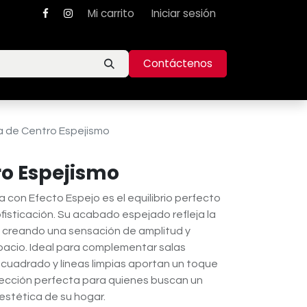
Mi carrito
Iniciar sesión
Contáctenos
 de Centro Espejismo
o Espejismo
con Efecto Espejo es el equilibrio perfecto
ofisticación. Su acabado espejado refleja la
 creando una sensación de amplitud y
pacio. Ideal para complementar salas
cuadrado y líneas limpias aportan un toque
elección perfecta para quienes buscan un
 estética de su hogar.