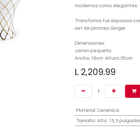
modernos como elegantes.
Transforma tus espacios con 
set de jarrones Ginger.
Dimensiones:
Jarrón pequeño
Ancho:16cm Altura:35cm
L
2,209.99
Material
:
Ceramica
Tamaño
:
Alto: 15,5 pulgada