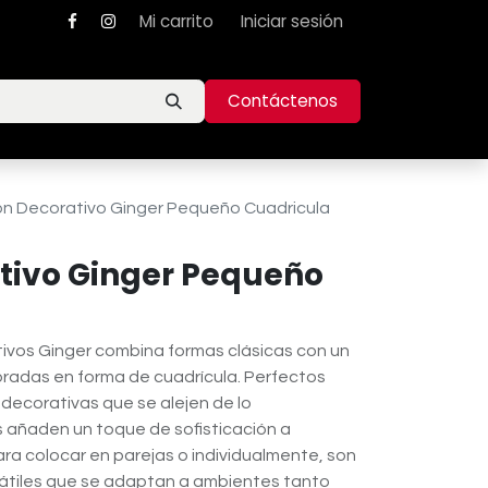
Mi carrito
Iniciar sesión
Contáctenos
ón Decorativo Ginger Pequeño Cuadricula
tivo Ginger Pequeño
tivos Ginger combina formas clásicas con un
radas en forma de cuadrícula. Perfectos
decorativas que se alejen de lo
s añaden un toque de sofisticación a
ara colocar en parejas o individualmente, son
átiles que se adaptan a ambientes tanto