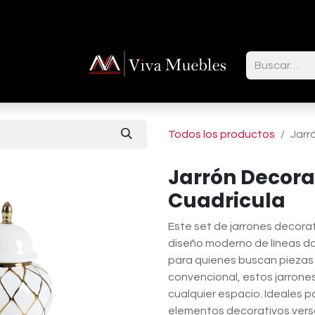
ctenos
Todos los productos
Jarr
Jarrón Decora
Cuadricula
Este set de jarrones decora
diseño moderno de líneas do
para quienes buscan piezas 
convencional, estos jarrone
cualquier espacio. Ideales p
elementos decorativos vers