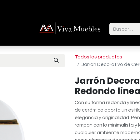
ctenos
Todos los productos
Jarrón Decorativo de Ce
Jarrón Decora
Redondo line
Con su forma redonda y líne
de cerámica aporta un estil
elegancia y originalidad. P
rompan con lo minimalista y l
cualquier ambiente moderno 