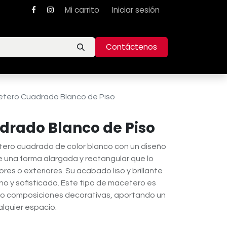
Mi carrito
Iniciar sesión
Contáctenos
tero Cuadrado Blanco de Piso
drado Blanco de Piso
ero cuadrado de color blanco con un diseño
e una forma alargada y rectangular que lo
ores o exteriores. Su acabado liso y brillante
o y sofisticado. Este tipo de macetero es
s o composiciones decorativas, aportando un
quier espacio.