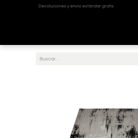
Devoluciones y envío estándar gratis
Inicio
Tienda
¿Quiénes somos?
Contá