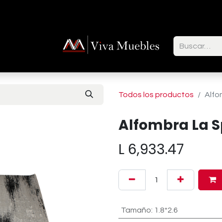
ctenos
Todos los productos
Alfo
Alfombra La Sp
L
6,933.47
Tamaño
:
1.8*2.6