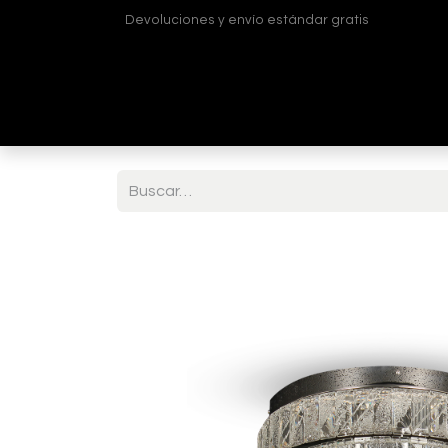
Devoluciones y envío estándar gratis
Inicio
Tienda
¿Quiénes somos?
Contá