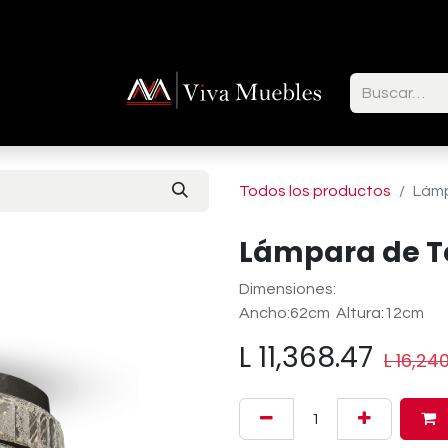
ctenos
Todos los productos
Lámp
Lámpara de T
Dimensiones:
Ancho:62cm Altura:12cm
L
11,368.47
L
16,24