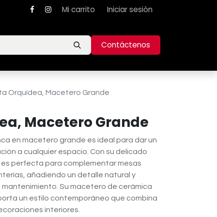
Mi carrito
Iniciar sesión
Contáctenos
ta Orquídea, Macetero Grande
dea, Macetero Grande
ca en macetero grande es ideal para dar un
ación a cualquier espacio. Con su delicado
 es perfecta para complementar mesas
anterías, añadiendo un detalle natural y
e mantenimiento. Su macetero de cerámica
porta un estilo contemporáneo que combina
ecoraciones interiores.