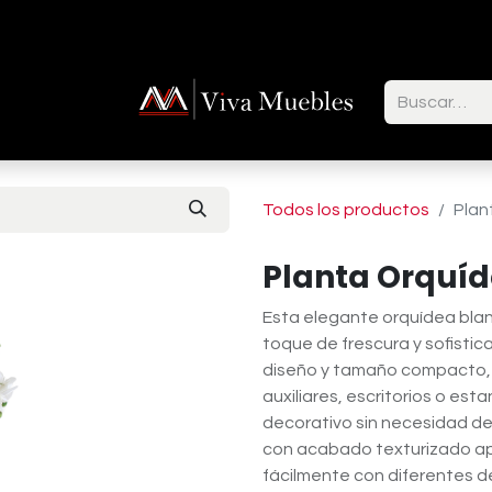
ctenos
Todos los productos
Plan
Planta Orquí
Esta elegante orquídea blan
toque de frescura y sofistic
diseño y tamaño compacto,
auxiliares, escritorios o est
decorativo sin necesidad d
con acabado texturizado a
fácilmente con diferentes d