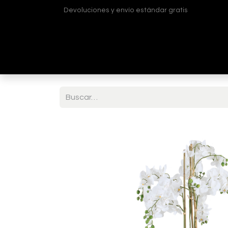
Devoluciones y envío estándar gratis
Inicio
Tienda
¿Quiénes somos?
Contá