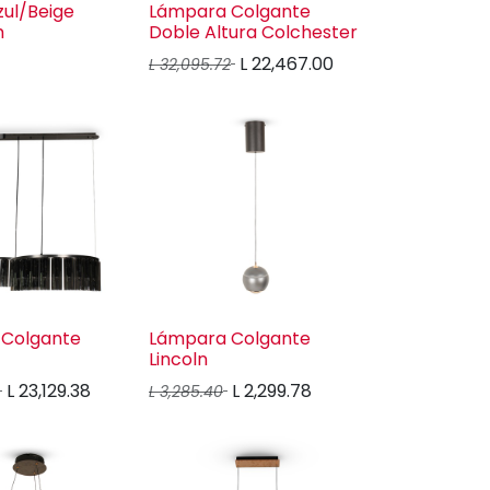
ul/Beige
Lámpara Colgante
m
Doble Altura Colchester
L
22,467.00
L
32,095.72
Colgante
Lámpara Colgante
Lincoln
L
23,129.38
L
2,299.78
L
3,285.40