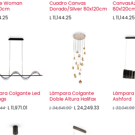
de Woman
Cuadro Canvas
CanvasAz
20cm
Dorado/Silver 80x120cm
80x120c
4.25
L
11,144.25
L
11,144.25
ra Colgante Led
Lámpara Colgante
Lámpara 
ngs
Doble Altura Halifax
Ashford
L
11,971.01
L
24,249.33
.44
L
34,641.90
L
33,041.96