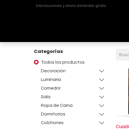
Devoluciones y envío estándar gratis
Inicio
Tienda
¿Quiénes somos?
Contá
Categorías
Todos los productos
Decoración
Luminaria
Comedor
Sala
Ropa de Cama
Dormitorios
Colchones
Cuadr