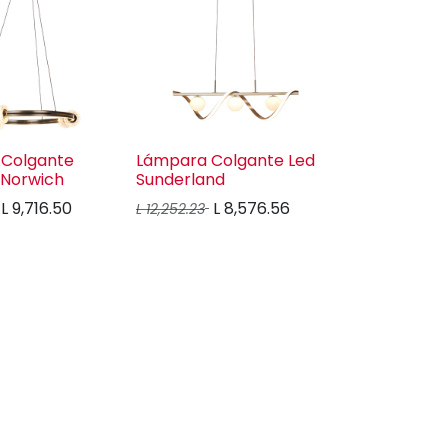
Colgante
Lámpara Colgante Led
Norwich
Sunderland
L
9,716.50
L
8,576.56
L
12,252.23