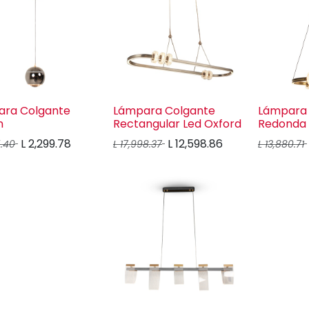
ara Colgante
Lámpara Colgante
Lámpara 
n
Rectangular Led Oxford
Redonda 
L
2,299.78
L
12,598.86
5.40
L
17,998.37
L
13,880.71