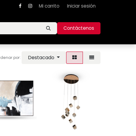
Mi carrito
Iniciar sesión
Contáctenos
Destacado
denar por: