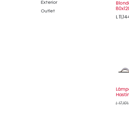
Blon
Exterior
80x1
Outlet
L
11,14
Lámpa
Hasti
L
17,101